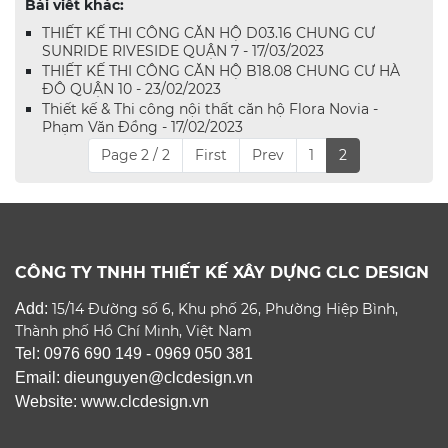
Bài viết khác:
THIẾT KẾ THI CÔNG CĂN HỘ D03.16 CHUNG CƯ
SUNRIDE RIVESIDE QUẬN 7 - 17/03/2023
THIẾT KẾ THI CÔNG CĂN HỘ B18.08 CHUNG CƯ HÀ
ĐÔ QUẬN 10 - 23/02/2023
Thiết kế & Thi công nội thất căn hộ Flora Novia -
Phạm Văn Đồng - 17/02/2023
Page 2 / 2
First
Prev
1
2
CÔNG TY TNHH THIẾT KẾ XÂY DỰNG CLC DESIGN
Add:
15/14 Đường số 6, Khu phố 26, Phường Hiệp Bình,
Thành phố Hồ Chí Minh, Việt Nam
Tel: 0976 690 149 - 0969 050 381
Email: dieunguyen@clcdesign.vn
Website: www.clcdesign.vn