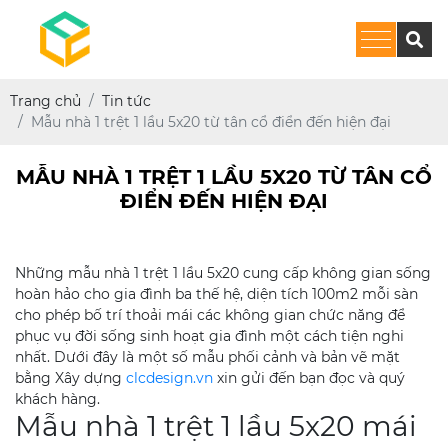
Trang chủ
Tin tức
Mẫu nhà 1 trệt 1 lầu 5x20 từ tân cổ điển đến hiện đại
MẪU NHÀ 1 TRỆT 1 LẦU 5X20 TỪ TÂN CỔ
ĐIỂN ĐẾN HIỆN ĐẠI
Những mẫu nhà 1 trệt 1 lầu 5x20 cung cấp không gian sống
hoàn hảo cho gia đình ba thế hệ, diện tích 100m2 mỗi sàn
cho phép bố trí thoải mái các không gian chức năng để
phục vụ đời sống sinh hoạt gia đình một cách tiện nghi
nhất. Dưới đây là một số mẫu phối cảnh và bản vẽ mặt
bằng Xây dựng
clcdesign.vn
xin gửi đến bạn đọc và quý
khách hàng.
Mẫu nhà 1 trệt 1 lầu 5x20 mái