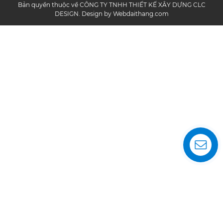
Bản quyền thuộc về CÔNG TY TNHH THIẾT KẾ XÂY DỰNG CLC
DESIGN. Design by Webdaithang.com