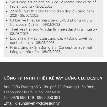
'Siêu lòng' trước căn hộ 65m2 ở Melbourne được cải
tạo ấn tượng - 15/02/2023
22 mẫu biệt thự phố tân cổ điển đẹp 2 3 tầng năm
2021 - 28/02/2023
03 bản vẽ thiết kế nhà 2 tầng 5x15 3 phòng ngủ &
Concept mặt tiền - 01/03/2023
Thiết kế nhà rộng 7m dài 11m hiện đại ở vị trí ngã 3 -
08/03/2023
Logia là gì? Mẫu logia cung cấp ý tưởng tuyệt vời
dành cho bạn - 08/03/2023
Nhà 2 tầng 8x12m đơn giản | Concept bản vẽ mặt
bằng và mặt tiền - 08/03/2023
CÔNG TY TNHH THIẾT KẾ XÂY DỰNG CLC DESIGN
Add:
15/14 Đường số 6, Khu phố 26, Phường Hiệp Bình,
Thành phố Hồ Chí Minh, Việt Nam
Tel: 0976 690 149 - 0969 050 381
Email: dieunguyen@clcdesign.vn